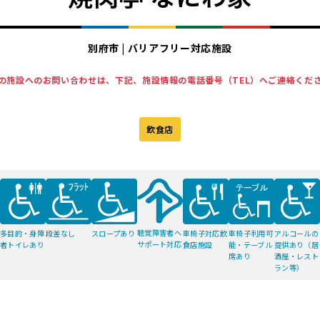
別府市 | バリアフリー対応施設
の施設へのお問い合わせは、下記、施設情報の電話番号（TEL）へご連絡くだ
飲食店
聴覚障害者へ
スロープあり
車椅子対応飲
多目的・身障
段差なし
車椅子利用可
アルコールの
サポート対応
食店施設
者トイレあり
能・テーブル
提供あり（居
席あり
酒屋・レスト
ラン等）