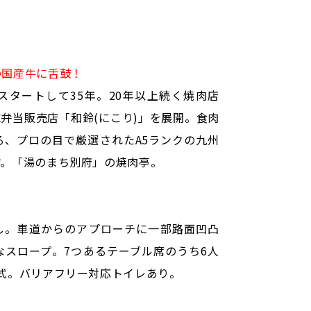
の国産牛に舌鼓！
スタートして35年。20年以上続く焼肉店
弁当販売店「和鈴(にこり)」を展開。食肉
る、プロの目で厳選されたA5ランクの九州
す。「湯のまち別府」の焼肉亭。
し。車道からのアプローチに一部路面凹凸
なスロープ。7つあるテーブル席のうち6人
式。バリアフリー対応トイレあり。