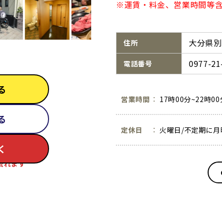
※運賃・料金、営業時間等含
大分県別
住所
0977-21
電話番号
る
営業時間
17時00分~22時0
る
定休日
火曜日/不定期に月
く
流れます